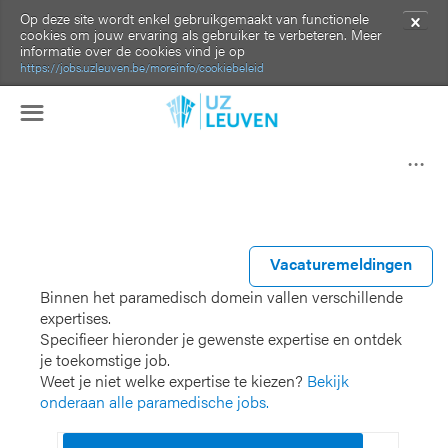
Op deze site wordt enkel gebruikgemaakt van functionele
✕
cookies om jouw ervaring als gebruiker te verbeteren. Meer
informatie over de cookies vind je op
https://jobs.uzleuven.be/moreinfo/cookiebeleid
☰
Paramedisch
Vacaturemeldingen
Binnen het paramedisch domein vallen verschillende
expertises.
Specifieer hieronder je gewenste expertise en ontdek
je toekomstige job.
Weet je niet welke expertise te kiezen?
Bekijk
onderaan alle paramedische jobs.