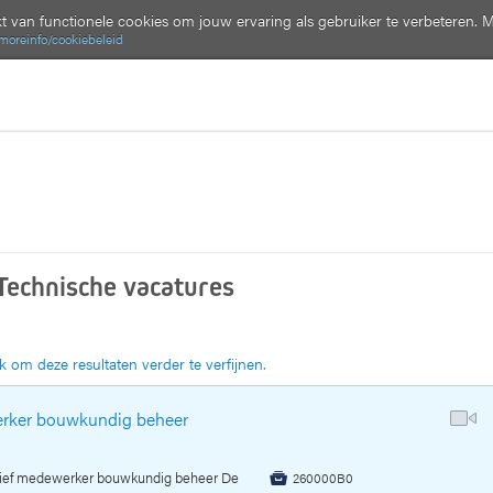
 van functionele cookies om jouw ervaring als gebruiker te verbeteren. M
/moreinfo/cookiebeleid
Technische vacatures
ik om deze resultaten verder te verfijnen.
erker bouwkundig beheer
atief medewerker bouwkundig beheer De
260000B0
