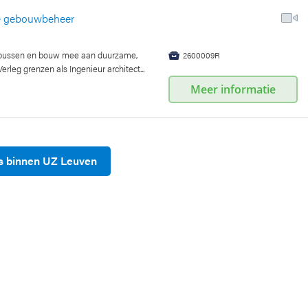
de gebouwbeheer
mpussen en bouw mee aan duurzame,
2600009R

erleg grenzen als Ingenieur architect...
Meer informatie
bs binnen UZ Leuven