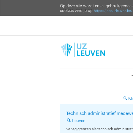
Op deze site wordt enkel gebruikgemaakt
cookies vind je op
https://jobs.uzleuven.be
Kl
🔍
Technisch administratief medew
Leuven
🔍
Verleg grenzen als technisch administr