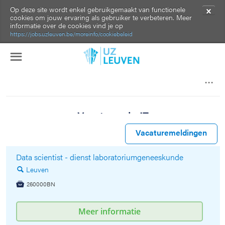
Op deze site wordt enkel gebruikgemaakt van functionele
✕
cookies om jouw ervaring als gebruiker te verbeteren. Meer
informatie over de cookies vind je op
https://jobs.uzleuven.be/moreinfo/cookiebeleid
☰
Vacatures in IT
Klik om deze resultaten verder te verfijnen.
Vacaturemeldingen
🔍
Data scientist - dienst laboratoriumgeneeskunde
Leuven
🔍
260000BN

Meer informatie