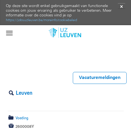
Op deze site wordt enkel gebruikgemaakt van functionele
✕
cookies om jouw ervaring als gebruiker te verbeteren. Meer
informatie over de cookies vind je op
https://jobs.uzleuven.be/moreinfo/cookiebeleid
☰
Keukenmedewerker in de mobiele
Vacaturemeldingen
ploeg
Leuven
🔍
📁
Voeding

2600008Y